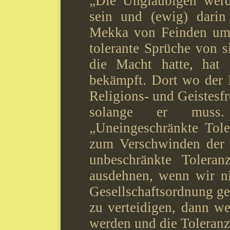
„Die Ungläubigen werd
sein und (ewig) dari
Mekka von Feinden umg
tolerante Sprüche von s
die Macht hatte, hat 
bekämpft. Dort wo der I
Religions- und Geistesfre
solange er muss.
„Uneingeschränkte Tole
zum Verschwinden der 
unbeschränkte Toleran
ausdehnen, wenn wir nic
Gesellschaftsordnung ge
zu verteidigen, dann we
werden und die Toleranz