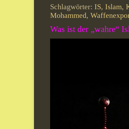
Schlagwörter:
IS
,
Islam
,
Mohammed
,
Waffenexpor
Was ist der „wahre“ I