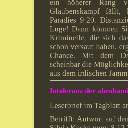
ein höherer Rang v
Glaubenskampf fällt,
Paradies 9:20. Distanzi
Lüge! Dann könnten Sie
Kriminelle, die sich d
schon versaut haben, er
Chance. Mit dem Dsc
scheinbar die Möglichke
aus dem irdischen Jamme
Intoleranz der abrahami
Leserbrief im Tagblatt 
Betrifft: Antwort auf de
Silvia Kuske vom: 8.12