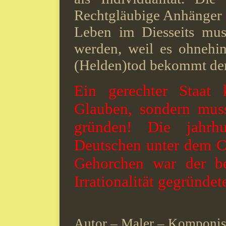
Rechtgläubige Anhänger 
Leben im Diesseits mus
werden, weil es ohnehin
(Helden)tod bekommt de
Ein gerechter Staat 
Glauben, sondern muss
gründen! Die jahrhu
Deutschen unter dem C
Gehorchen war der be
Irrationalität gegründet
Autor – Maler – Komponis