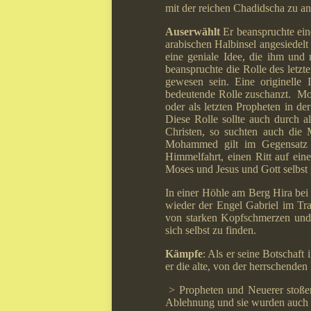
mit der reichen Chadidscha zu an
Auserwählt
Er beanspruchte eine
arabischen Halbinsel angesiedelt
eine geniale Idee, die ihm und 
beanspruchte die Rolle des letzt
gewesen sein. Eine originelle 
bedeutende Rolle zuschanzt. Moh
oder als letzten Propheten in d
Diese Rolle sollte auch durch a
Christen, so suchten auch die 
Mohammed gilt im Gegensatz z
Himmelfahrt, einen Ritt auf ein
Moses und Jesus und Gott selbst 
In einer Höhle am Berg Hira bei
wieder der Engel Gabriel im Tr
von starken Kopfschmerzen und 
sich selbst zu finden.
Kämpfe
: Als er seine Botschaft
er die alte, von der herrschenden 
> Propheten und Neuerer stoßen 
Ablehnung und sie wurden auch o