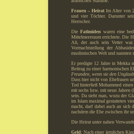
arabischen Stämme.
Frauen – Heirat
Im Alter von 2
und vier Töchter. Darunter se
Herrscher.
Die
Fatimiden
waren
eine be
Mittelmeerraum errichtete. Die 
Ali, der auch sein Vetter war
Vormachtstellung der Abbaside
muslimischen Welt und nannten 
Er predigte 12 Jahre in Mekka m
Beitrag zu einer harmonischen 
Freunden, wenn sie den Unglaub
Dass hier nicht von Ehefrauen un
Tod hinterließ Mohammed einen H
mit sechs bzw. mit neun Jahren 
sein. Da sieht man, wozu der Gl
im Islam maximal gestatteten vie
macht, darf dabei auch an sich d
nachdem die Ehe zwischen ihr u
Die Heirat unter nahen Verwandt
Geld
: Nach einer ärmlichen Kind