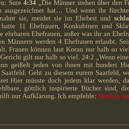
en: Sure
4:34
„Die Männer stehen über den Fr
n ausgezeichnet hat… Und wenn ihr fürchtet
mahnt sie, meidet sie im Ehebett und
schla
hatte 11 Ehefrauen, Konkubinen und Skla
ie ehrbaren Ehefrauen, außer was ihr an Ehefr
en Männern werden 4 Ehefrauen erlaubt. Sei
alt. Frauen können laut Koran nur halb so vi
 Gericht gilt nur halb so viel. 24:2 „Wenn ei
nn geißelt jeden von ihnen mit hundert H
 Saatfeld. Geht zu diesem eurem Saatfeld, w
ret
Hier müsste doch jedem klar werden, da
lbare, göttlich inspirierte Bücher sind, d
hilft nur Aufklärung. Ich empfehle:
Denken sta