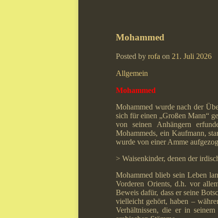
Mohammed
Posted by
rofa
on
21. Juli 2026
Allgemein
Mohammed
Mohammed wurde nach der Überl
sich für einen „Großen Mann“ ge
von seinen Anhängern erfund
Mohammeds, ein Kaufmann, starb 
wurde von einer Amme aufgezog
> Waisenkinder, denen der irdisc
Mohammed blieb sein Leben lang
Vorderen Orients, d.h. vor al
Beweis dafür, dass er seine Bots
vielleicht gehört, haben – währ
Verhältnissen, die er in seinem