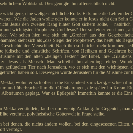
sehnlichem Wohlstand. Dies genügte ihm offensichtlich nicht.
 wichtigere, eine weltgeschichtliche Rolle. Er kannte die Lehren der C
 waren. Wie die Juden wollte oder konnte er in Jesus nicht den Sohn G
nicht Jesus den zweiten Rang hinter Gott sichern sollte, – natürlich
en und wichtigsten Propheten. Und Jesus? Der soll einer von ihnen, all
Idee. Wir sehen hier, wie sich ein „Großer“ aus den Gegebenheite
ammed sieht sich als „das Siegel der Propheten“, das heißt, als Begl
er Geschichte der Menschheit. Nach ihm soll nichts mehr kommen, jed
lte jüdische und christliche Schriften, von Heiligen und Gelehrten b
Muslime mit den alten „heiligen Texten“ der Bibel, ihre „Glaubens
u Jesus als Mensch. Man schreibt ihm allerdings einige Wunder
em geflügelten Tier nach Jerusalem, wo er sich mit den wichtigsten 
getroffen haben soll. Deswegen wurde Jerusalem für die Muslime zur he
 Mekka, wohin er sich öfter in die Einsamkeit zurückzog, erschien ih
aum und überbrachte ihm die Offenbarungen, die später im Koran Ei
Albträumen geplagt. War es Epilepsie? Immerhin kannte er die Einsa
 in Mekka verkündete, fand er dort wenig Anklang. Im Gegenteil, man w
Elite verehrte, polytheistische Götterwelt in Frage stellte.
bei denen, die nichts ändern wollen, bei den eingesessenen Eliten, 
ft verfolgt.