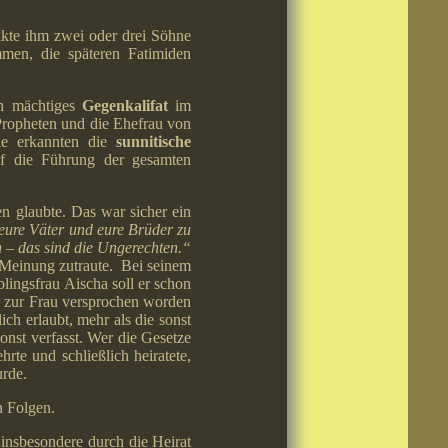
nkte ihm zwei oder drei Söhne
mmen, die späteren Fatimiden
n mächtiges
Gegenkalifat
im
Propheten und die Ehefrau von
Sie erkannten die
sunnitische
uf die Führung der gesamten
n glaubte. Das war sicher ein
 eure Väter und eure Brüder zu
– das sind die Ungerechten.“
e Meinung zutraute. Bei seinem
ingsfrau Aischa soll er schon
um zur Frau versprochen worden
h erlaubt, mehr als die sonst
onst verfasst. Wer die Gesetze
rte und schließlich heiratete,
rde.
n Folgen.
 insbesondere durch die Heirat