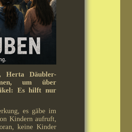
r, Herta Däubler-
mmen, um über
kel: Es hilft nur
erkung, es gäbe im
von Kindern aufruft,
oran, keine Kinder