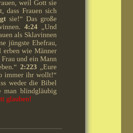
auen, weil Gott sie
, dass Frauen sich
gt
sie!“ Das große
vinnen.
4:24
„Und
auen als Sklavinnen
ne jüngste Ehefrau,
el erben wie Männer
ne Frau und ein Mann
ieben.“
2:223
„Eure
o immer ihr wollt!“
ss weder die Bibel
ie man blindgläubig
tt glauben!