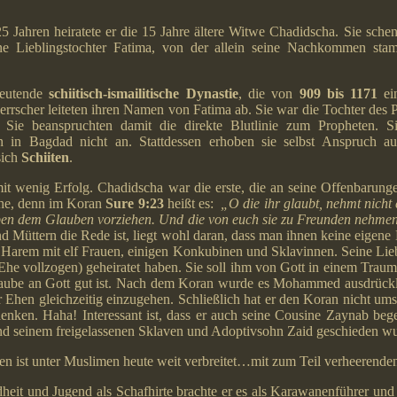
5 Jahren heiratete er die 15 Jahre ältere Witwe Chadidscha. Sie sche
ine Lieblingstochter Fatima, von der allein seine Nachkommen sta
deutende
schiitisch-ismailitische Dynastie
, die von
909 bis 1171
ei
Herrscher leiteten ihren Namen von
Fatima
ab. Sie war die Tochter des 
. Sie beanspruchten damit die direkte Blutlinie zum Propheten. 
n in Bagdad nicht an. Stattdessen erhoben sie selbst Anspruch a
sich
Schiiten
.
it wenig Erfolg. Chadidscha war die erste, die an seine Offenbarunge
Ehe, denn im Koran
Sure
9:23
heißt es:
„O die ihr glaubt, nehmt nicht
en dem Glauben vorziehen. Und die von euch sie zu Freunden nehmen 
d Müttern die Rede ist, liegt wohl daran, dass man ihnen keine eigen
arem mit elf Frauen, einigen Konkubinen und Sklavinnen. Seine Liebl
(Ehe vollzogen) geheiratet haben. Sie soll ihm von Gott in einem Tra
aube an Gott gut ist. Nach dem Koran wurde es Mohammed ausdrücklic
r Ehen gleichzeitig einzugehen. Schließlich hat er den Koran nicht ums
enken. Haha! Interessant ist, dass er auch seine Cousine Zaynab begeh
nd seinem freigelassenen Sklaven und Adoptivsohn Zaid geschieden wu
en ist unter Muslimen heute weit verbreitet…mit zum Teil verheerende
heit und Jugend als Schafhirte brachte er es als Karawanenführer und