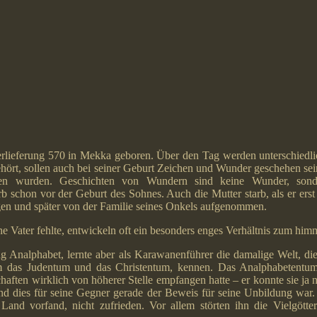
ieferung 570 in Mekka geboren. Über den Tag werden unterschiedl
hört, sollen auch bei seiner Geburt Zeichen und Wunder geschehen sei
en wurden. Geschichten von Wundern sind keine Wunder, sonde
schon vor der Geburt des Sohnes. Auch die Mutter starb, als er erst 
en und später von der Familie seines Onkels aufgenommen.
he Vater fehlte, entwickeln oft ein besonders enges Verhältnis zum himm
 Analphabet, lernte aber als Karawanenführer die damalige Welt, di
lem das Judentum und das Christentum, kennen. Das Analphabetentu
chaften wirklich von höherer Stelle empfangen hatte – er konnte sie ja
end dies für seine Gegner gerade der Beweis für seine Unbildung war.
 Land vorfand, nicht zufrieden. Vor allem störten ihn die Vielgötter