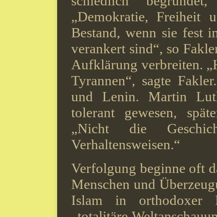
schiedlich begründet
„Demokratie, Frei­heit
Bestand, wenn sie fest 
veran­kert sind“, so Fakl
Aufklärung ver­breiten. „
Tyrannen“, sagte Fakler.
und Lenin. Martin Luth
tolerant gewesen, spä
„Nicht die Geschic
Verhaltensweisen.“
Verfolgung beginne oft da
Men­schen und Überzeugu
Islam in or­thodoxer 
„totalitäre Weltanschauu