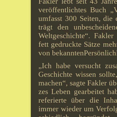
Fakler lebt seit 43 Jahr
veröffentlichtes Buch „
umfasst 300 Seiten, die e
trägt den unbeschei­de
Weltgeschichte“. Fakler
fett gedruck­te Sätze meh
von bekanntenPersön­lich
„Ich habe versucht zu
Geschichte wissen sollte
machen“, sagte Fakler üb
zes Leben gearbeitet hab
referierte über die Inh
immer wieder um Verfol­g