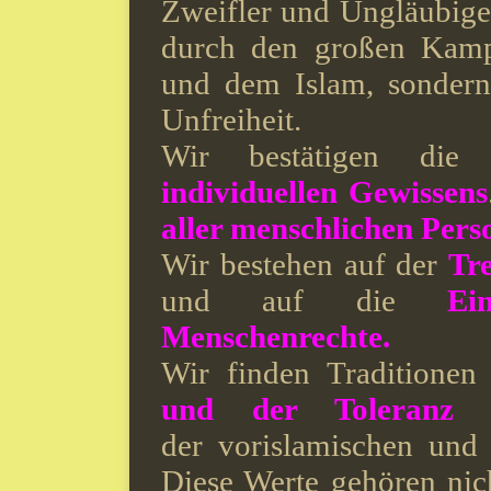
Zweifler und Ungläubig
durch den großen Kamp
und dem Islam, sondern
Unfreiheit.
Wir bestätigen die 
individuellen Gewissens
aller menschlichen Pers
Wir bestehen auf der
Tr
und auf die
Ei
Menschenrechte.
Wir finden Traditione
und der Toleranz
in
der
vorislamischen und 
Diese Werte gehören ni