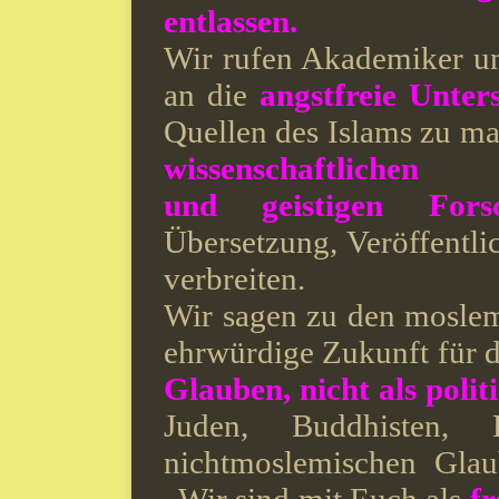
entlassen.
Wir rufen Akademiker un
an die
angstfreie Unte
Quellen des Islams zu ma
wissenschaftlichen
und geistigen Fors
Übersetzung, Veröffentl
verbreiten.
Wir sagen zu den moslem
ehrwürdige Zukunft für d
Glauben, nicht als polit
Juden, Buddhisten,
nichtmoslemischen Glau