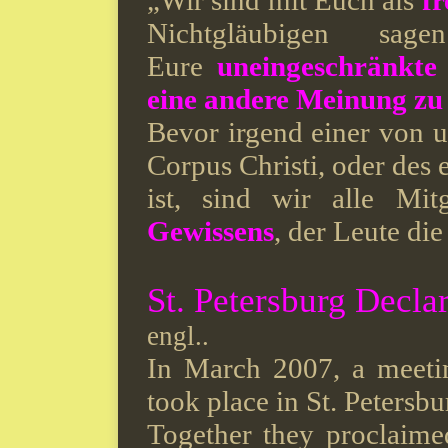
„Wir sind mit
Euch als
fr
Nichtgläubigen sag
Eure
uneingeschränkte
eine andere Meinung zu
Bevor irgend einer von 
Corpus Christi, oder des 
ist, sind wir alle Mi
Gewissens
, der Leute di
St. Petersburg Decla
engl..
In March 2007, a meetin
took place in St. Petersb
Together they proclaimed