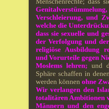
Menschenrechte;
dass s
Genitalverstümmelun
Verschleierung, und Z
welche die Unterdrücku
dass sie sexuelle und g
der Verfolgung und de
religiöse Ausbildung r
und Vorurteile gegen Ni
Moslems lehren;
und d
Sphäre schaffen in dene
werden können
ohne Zw
Wir verlangen den Isl
totalitären Ambitionen
Männern und den enge