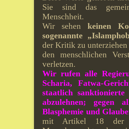
Sie sind das gemei
Menschheit.
Wir sehen
keinen Kol
sogenannte „Islamphob
der Kritik zu unterziehe
den menschlichen Ver
verletzen.
Wir rufen alle Regier
Scharia, Fatwa-Gerich
staatlich sanktioniert
abzulehnen;
gegen al
Blasphemie und Glauben
mit Artikel 18 der 