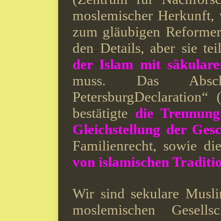
moslemischer Herkunft,
zum gläubigen Reformer. 
den Details, aber sie te
der Islam mit säkular
muss. Das Abschl
PetersburgDeclaration“ 
bestätigte
die Trennun
Gleichstellung der Gesc
Familienrecht, sowie d
von islamischen Traditi
Wir sind sekulare Musl
moslemischen Gesell