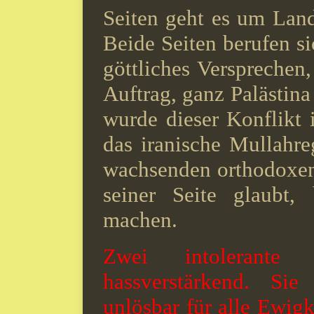
Seiten geht es um Land
Beide Seiten berufen si
göttliches Versprechen,
Auftrag, ganz Palästina
wurde dieser Konflikt i
das iranische Mullahr
wachsenden orthodoxen 
seiner Seite glaubt,
machen.
Zwei intolerante 
hassverstärkend. Si
unlösbar für alle Ewigke