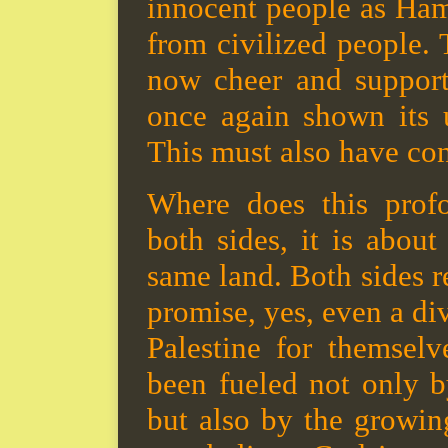
innocent people as Ham
from civilized people. 
now cheer and support
once again shown its 
This must also have con
Where does this prof
both sides, it is about
same land. Both sides re
promise, yes, even a di
Palestine for themselv
been fueled not only b
but also by the growing