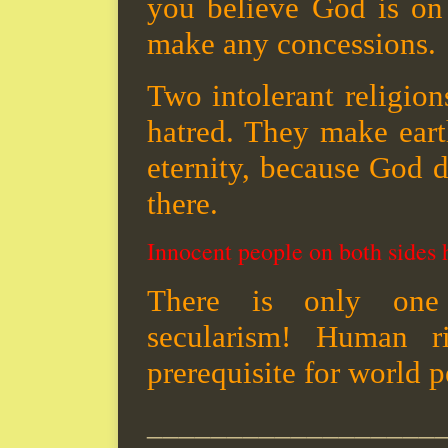
you believe God is on
make any concessions.
Two intolerant religion
hatred. They make eart
eternity, because God d
there.
Innocent people on both sides h
There is only one
secularism! Human r
prerequisite for world p
__________________