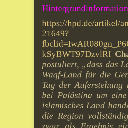
Hintergrundinformation
https://hpd.de/artikel/
21649?
fbclid=IwAR080gn_
kSyBWT97DzvlRI
Ch
postuliert, „dass das L
Waqf-Land für die Gen
Tag der Auferstehung i
bei Palästina um eine
islamisches Land handel
die Region vollständi
zwar als Ergebnis ein