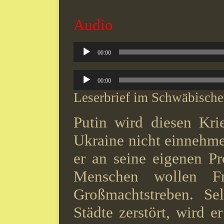
Audio
Audio-
00:00
Player
Audio-
00:00
Player
Leserbrief im Schwäbische
Putin wird diesen Krie
Ukraine nicht einnehmen
er an seine eigenen P
Menschen wollen Fr
Großmachtstreben. Se
Städte zerstört, wird e