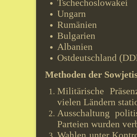
Tschechoslowakei
Ungarn
Rumänien
Bulgarien
Albanien
Ostdeutschland (DD
Methoden der Sowjeti
Militärische Präse
vielen Ländern statio
Ausschaltung polit
Parteien wurden ver
Wahlen unter Kontro