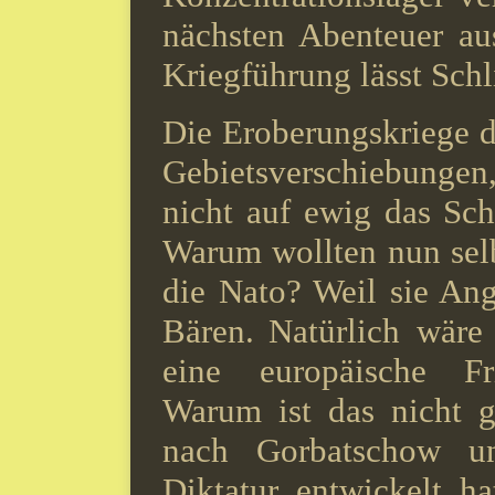
nächsten Abenteuer au
Kriegführung lässt Sch
Die Eroberungskriege 
Gebietsverschiebunge
nicht auf ewig das Sc
Warum wollten nun sel
die Nato? Weil sie An
Bären.
Natürlich wäre
eine europäische Fr
Warum ist das nicht g
nach Gorbatschow un
Diktatur entwickelt h