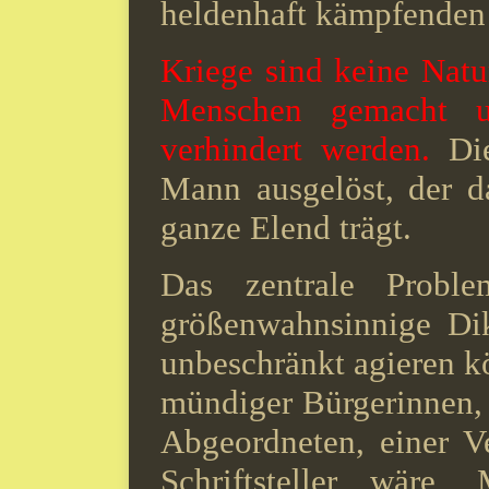
heldenhaft kämpfenden 
Kriege sind keine Natu
Menschen gemacht 
verhindert werden.
Die
Mann ausgelöst, der d
ganze Elend trägt.
Das zentrale Proble
größenwahnsinnige Di
unbeschränkt agieren k
mündiger Bürgerinnen, 
Abgeordneten, einer V
Schriftsteller wäre