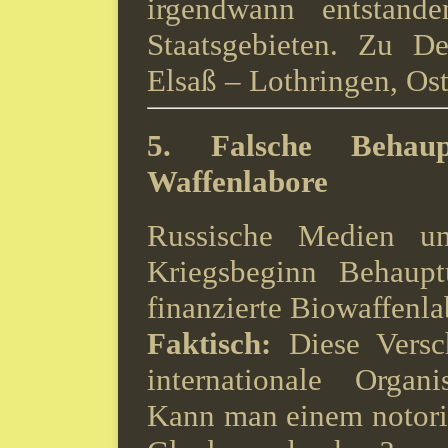
irgendwann entstand
Staatsgebieten. Zu D
Elsaß – Lothringen, Os
5.
Falsche Behaup
Waffenlabore
Russische Medien und
Kriegsbeginn Behaup
finanzierte Biowaffenla
Faktisch:
Diese Versc
internationale Organ
Kann man einem notor