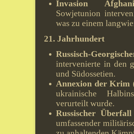
Invasion Afghan
Sowjetunion interveni
was zu einem langwier
21. Jahrhundert
Russisch-Georgisc
intervenierte in den
und Südossetien.
Annexion der Krim 
ukrainische Halbin
verurteilt wurde.
Russischer Überfal
umfassender militäris
zu anhaltenden Kämpf