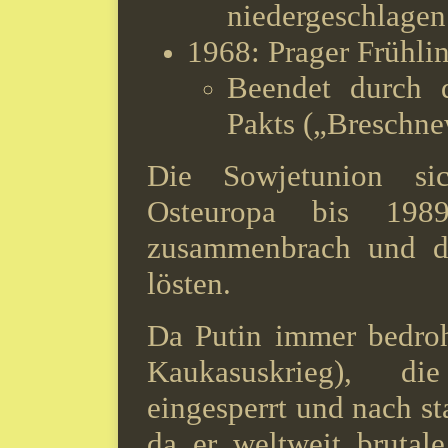
niedergeschlagen
1968: Prager Frühli
Beendet durch 
Pakts („Breschne
Die Sowjetunion sic
Osteuropa bis 198
zusammenbrach und d
lösten.
Da Putin immer bedroh
Kaukasuskrieg), di
eingesperrt und nach st
da er weltweit brutale