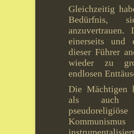
Gleichzeitig ha
Bedürfnis, 
anzuvertrauen. 
einerseits und
dieser Führer a
wieder zu gr
endlosen Enttäus
Die Mächtigen h
als auch a
pseudoreligiö
Kommunismus 
instrumentalisi