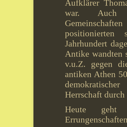
Aufklärer Thom
war. Auch e
Gemeinschaft
positionierten
Jahrhundert dag
Antike wandten 
v.u.Z. gegen di
antiken Athen 50
demokratische
Herrschaft durch
Heute geht
Errungenschaften