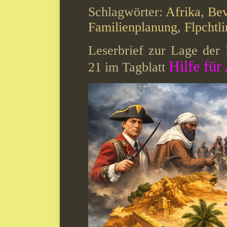
Schlagwörter:
Afrika
,
Bev
Familienplanung
,
Flpchtl
Leserbrief zur Lage der 
Hilfe für
21 im Tagblatt