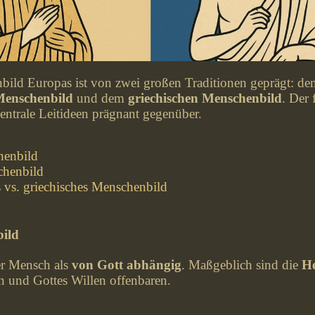
ild Europas ist von zwei großen Traditionen geprägt: de
 Menschenbild
und dem
griechischen Menschenbild
. Der
 zentrale Leitideen prägnant gegenüber.
henbild
chenbild
s vs. griechisches Menschenbild
bild
der Mensch als
von Gott abhängig
. Maßgeblich sind die
He
n und Gottes Willen offenbaren.