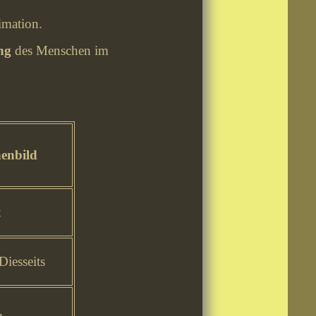
timation.
ng
des Menschen im
henbild
t
iesseits