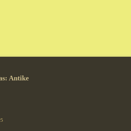
as: Antike
25