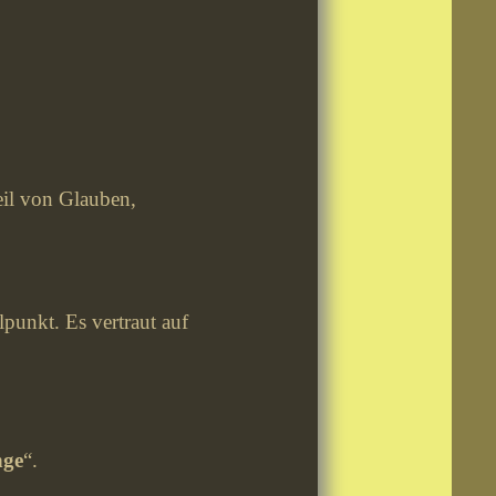
eil von Glauben,
lpunkt. Es vertraut auf
nge
“.