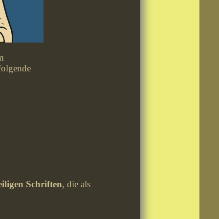
m
 folgende
iligen Schriften
, die als