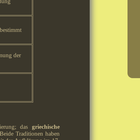
ldung
tbestimmt
mung der
tierung; das
griechische
 Beide Traditionen haben