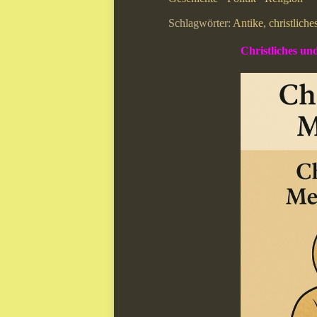
Schlagwörter:
Antike
,
christlich
Christliches un