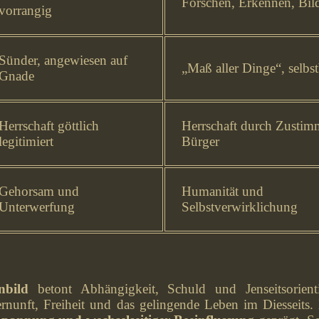
Forschen, Erkennen, Bi
vorrangig
Sünder, angewiesen auf
„Maß aller Dinge“, selbs
Gnade
Herrschaft göttlich
Herrschaft durch Zustim
legitimiert
Bürger
Gehorsam und
Humanität und
Unterwerfung
Selbstverwirklichung
nbild
betont Abhängigkeit, Schuld und Jenseitsorien
ernunft, Freiheit und das gelingende Leben im Diesseits.