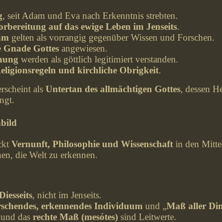
g
, seit Adam und Eva nach Erkenntnis strebten.
orbereitung auf das ewige Leben im Jenseits
.
am
gelten als vorrangig gegenüber Wissen und Forschen.
e
Gnade Gottes
angewiesen.
nung
werden als göttlich legitimiert verstanden.
eligionsregeln und kirchliche Obrigkeit
.
rscheint als
Untertan des allmächtigen Gottes
, dessen H
ngt.
bild
ckt
Vernunft, Philosophie und Wissenschaft
in den Mitte
en, die Welt zu erkennen.
iesseits
, nicht im Jenseits.
rschendes, erkennendes Individuum
und „
Maß aller Di
und das
rechte Maß (mesótes)
sind Leitwerte.