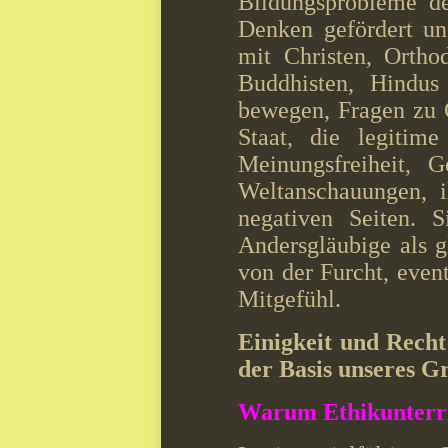
Bildungsprobleme de
Denken gefördert un
mit Christen, Ortho
Buddhisten, Hindus 
bewegen, Fragen zu 
Staat, die legitim
Meinungsfreiheit, 
Weltanschauungen, i
negativen Seiten. S
Andersgläubige als g
von der Furcht, even
Mitgefühl.
Einigkeit und Recht
der Basis unseres G
Warum Ethikunterrich