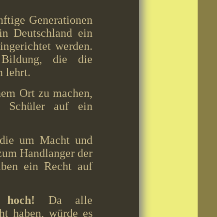
die
Lautstärke
ftige Generationen
zu
regeln.
 in Deutschland ein
ingerichtet werden.
Bildung, die die
 lehrt.
inem Ort zu machen,
 Schüler auf ein
, die um Macht und
 zum Handlanger der
aben ein Recht auf
zu hoch!
Da alle
cht haben, würde es