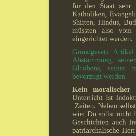
für den Staat sehr 
Katholiken, Evangel
Shiiten, Hindus, Bud
müssten also vom S
eingerichtet werden.
Grundgesetz Artikel
Abstammung, seiner
Glaubens, seiner r
bevorzugt werden.
Kein moralischer 
Unterricht ist Indo
Zeiten. Neben selbst
wie: Du sollst nicht 
Geschichten auch In
patriarchalische Her