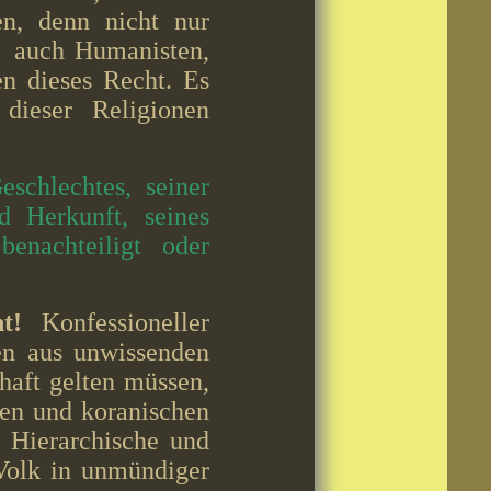
en, denn nicht nur
n, auch Humanisten,
en dieses Recht. Es
dieser Religionen
schlechtes, seiner
d Herkunft, seines
benachteiligt oder
cht!
Konfessioneller
men aus unwissenden
haft gelten müssen,
chen und koranischen
. Hierarchische und
 Volk in unmündiger