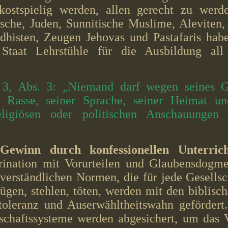
kostspielig werden, allen gerecht zu werd
ische, Juden, Sunnitische Muslime, Alevite
dhisten, Zeugen Jehovas und Pastafaris hab
taat Lehrstühle für die Ausbildung all 
 3, Abs. 3: „Niemand darf wegen seines Ge
 Rasse, seiner Sprache, seiner Heimat un
eligiösen oder politischen Anschauungen 
Gewinn durch konfessionellen Unterri
ktrination mit Vorurteilen und Glaubensdog
verständlichen Normen, die für jede Gesellsc
lügen, stehlen, töten, werden mit den biblis
toleranz und Auserwähltheitswahn gefördert
rschaftssysteme werden abgesichert, um das