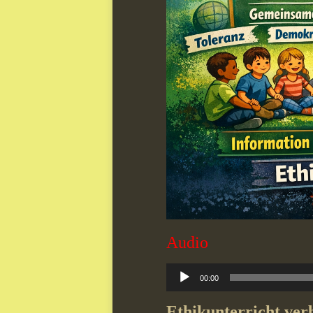
Audio
Audio-
00:00
Player
Ethikunterricht verb